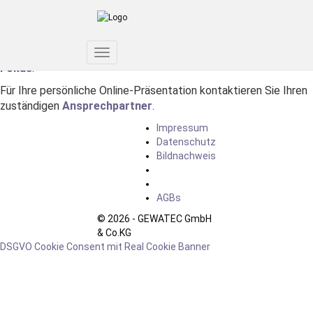
Wir bleiben
online
und setzen Ihre konkreten Brennpunkthemen
in den Fokus. Wie z.B: Wie steht es um meine
Maschinenauslastung? Mehr Infos finden Sie auf: Aktuell
im
Toggle
Fokus
.
Navigation
Für Ihre persönliche Online-Präsentation kontaktieren Sie Ihren
zuständigen
Ansprechpartner
.
Impressum
Datenschutz
Bildnachweis
AGBs
© 2026 - GEWATEC GmbH
& Co.KG
DSGVO Cookie Consent mit Real Cookie Banner