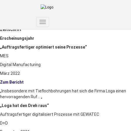
GEWATEC
Anwenderberichte
Artikel/ Anwenderbericht
Toggle
Zeitschrift
Navigation
Erscheinungsjahr
„Auftragsfertiger optimiert seine Prozesse“
MES
Digital Manufacturing
März 2022
Zum Bericht
„Insbesondere mit Tieflochbohrungen hat sich die Firma Loga einen
hervorragenden Ruf…
„
„Loga hat den Dreh raus“
Auftragsfertiger digitalisiert Prozesse mit GEWATEC
D+D