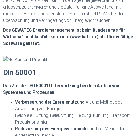
Sensoren von ProVis-NT sind in der Lage Energieverbräuche zu
erfassen, zu archivieren und die Daten für eine Auswertung mit
modernen BI-Tools bereitzustellen. So unterstützt ProVis bei der
Überwachung und Verringerung von Energieverbräuchen.
Das GEWATEC Energiemanagement ist beim Bundesamts für
Wirtscha
ft
und Ausfuhrkontrolle (www.bafa.de) als förderfähige
So
ft
ware gelistet.
Din 50001
Das Ziel der ISO 50001 Unterstützung bei dem Au
fb
au von
Systemen und Prozessen
Verbesserung der Energienutzung
Art und Methode der
Anwendung von Energie
Beispiele: Lüftung, Beleuchtung, Heizung, Kühlung, Transport,
Produktionslinien
Reduzierung des Energieverbrauchs
und der Menge der
eingesetzten Energie