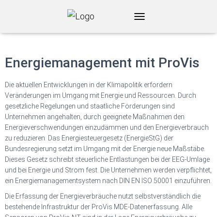
ProVis
Energiemanagement
T
O
G
G
Energiemanagement mit ProVis
L
E
N
Die aktuellen Entwicklungen in der Klimapolitik erfordern
A
Veränderungen im Umgang mit Energie und Ressourcen. Durch
V
gesetzliche Regelungen und staatliche Förderungen sind
I
G
Unternehmen angehalten, durch geeignete Maßnahmen den
A
Energieverschwendungen einzudämmen und den Energieverbrauch
T
zu reduzieren. Das Energiesteuergesetz (EnergieStG) der
I
Bundesregierung setzt im Umgang mit der Energie neue Maßstäbe.
O
Dieses Gesetz schreibt steuerliche Entlastungen bei der EEG-Umlage
N
und bei Energie und Strom fest. Die Unternehmen werden verpflichtet,
ein Energiemanagementsystem nach DIN EN ISO 50001 einzuführen.
Die Erfassung der Energieverbräuche nutzt selbstverständlich die
bestehende Infrastruktur der ProVis MDE-Datenerfassung. Alle