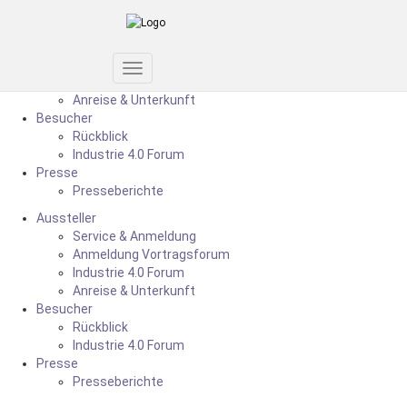
Aussteller
Service & Anmeldung
Anmeldung Vortragsforum
Industrie 4.0 Forum
Toggle
Anreise & Unterkunft
Navigation
Besucher
Rückblick
Industrie 4.0 Forum
Presse
Presseberichte
Aussteller
Service & Anmeldung
Anmeldung Vortragsforum
Industrie 4.0 Forum
Anreise & Unterkunft
Besucher
Rückblick
Industrie 4.0 Forum
Presse
Presseberichte