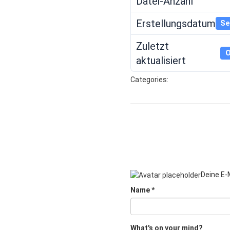
Datei-Anzahl
Erstellungsdatum
Se
Zuletzt
O
aktualisiert
Categories:
Deine E-M
Name
*
What's on your mind?