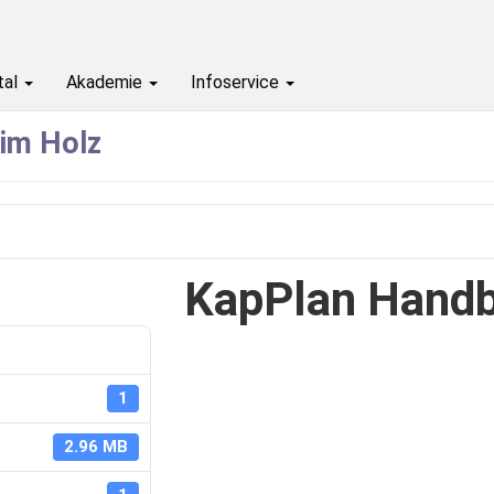
KapPlan Handbuch
tal
Akademie
Infoservice
im Holz
on
September 19, 2023
Sept
KapPlan Hand
1
2.96 MB